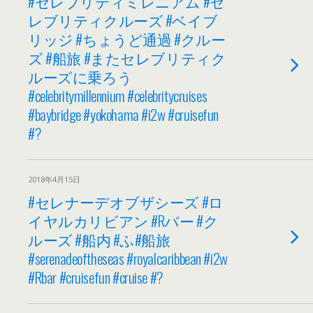
#セレブリティミレニアム #セ
レブリティクルーズ #ベイブ
リッジ #ちょうど通過 #クルー
ズ #船旅 #またセレブリティク
ルーズに乗ろう
#celebritymillennium #celebritycruises
#baybridge #yokohama #i2w #cruisefun
#?
2018年4月15日
#セレナーデオブザシーズ #ロ
イヤルカリビアン #Rバー #ク
ルーズ #船内 #ふ#船旅
#serenadeoftheseas #royalcaribbean #i2w
#Rbar #cruisefun #cruise #?