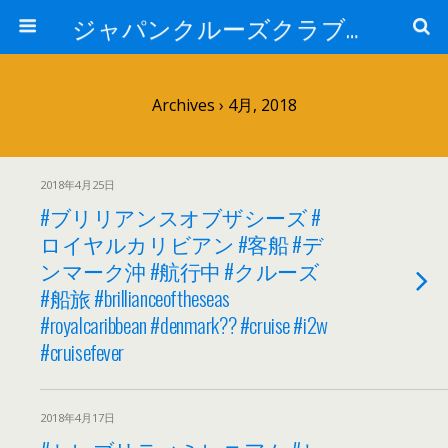
ジャパンクルーズクラブ トピック
Archives › 4月, 2018
2018年4月25日
#ブリリアンスオブザシーズ #
ロイヤルカリビアン #客船 #デ
ンマーク沖 #航行中 #クルーズ
#船旅 #brillianceoftheseas
#royalcaribbean #denmark?? #cruise #i2w
#cruisefever
2018年4月17日