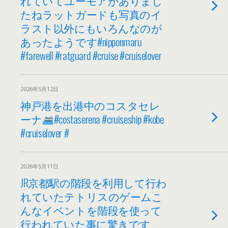
れていてユーモアがありまし
たねラットガードも写真のイ
ラスト以外にもいろんなのが
あったようです#nipponmaru
#farewell #ratguard #cruise #cruiselover
2026年5月12日
神戸港を出港中のコスタセレ
ーナ
#costaserena #cruiseship #kobe
#cruiselover #
2026年5月11日
JR京都駅の階段を利用して行わ
れていたテトリスのゲームこ
んなイベントを階段を使って
行われていた事に驚きです️