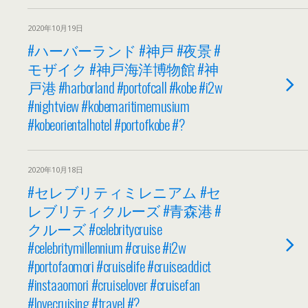
2020年10月19日
#ハーバーランド #神戸 #夜景 #
モザイク #神戸海洋博物館 #神
戸港 #harborland #portofcall #kobe #i2w
#nightview #kobemaritimemusium
#kobeorientalhotel #portofkobe #?
2020年10月18日
#セレブリティミレニアム #セ
レブリティクルーズ #青森港 #
クルーズ #celebritycruise
#celebritymillennium #cruise #i2w
#portofaomori #cruiselife #cruiseaddict
#instaaomori #cruiselover #cruisefan
#lovecruising #travel #?