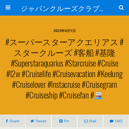
ジャパンクルーズクラブ トピック
2023年6月1日
#スーパースターアクエリアス #
スタークルーズ #客船 #基隆
#superstaraquarius #starcruise #cruise
#i2w #cruiselife #cruisevacation #keelung
#cruiselover #instacruise #cruisegram
#cruiseship #cruisefan #
Share
Tweet
Pin
Mail
SMS