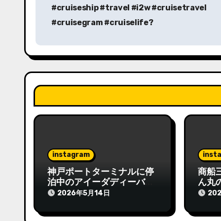
ナ
#cruiseship #travel #i2w #cruisetravel
ビ
#cruisegram #cruiselife?
ゲ
ー
シ
ョ
ン
instagram
inst
神戸ポートターミナルに停
商船
泊中のアイーダディーバ
ん丸
#aidadiva #cruiselover
ど色
2026年5月14日
20
#kobe #cruiseship
トさ
#cruise
りま