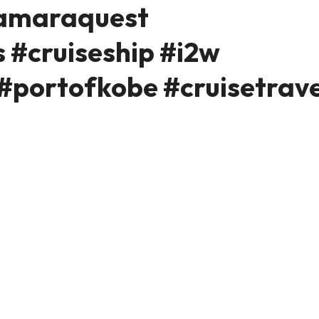
maraquest
 #cruiseship #i2w
#portofkobe #cruisetrave