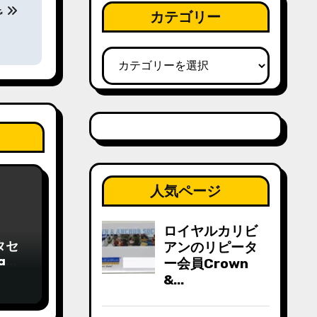
︎
カテゴリー
カ
テ
ゴ
リ
ー
人気ページ
タセ
a