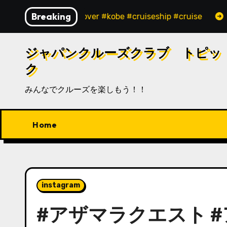
内
Breaking
elover #kobe #cruiseship #cruise
商船三井
容
を
ス
ジャパンクルーズクラブ トピッ
キ
ク
ッ
みんなでクルーズを楽しもう！！
プ
Home
instagram
#アザマラクエスト 