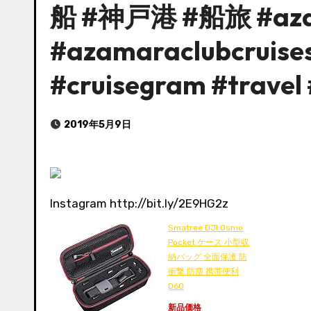
船 #神戸港 #船旅 #aza
#azamaraclubcruises
#cruisegram #travel 
2019年5月9日
Instagram http://bit.ly/2E9HG2z
Smatree DJI Osmo
Pocket ケース 小型収
納バッグ 全面保護 防
衝撃 防塵 携帯便利
D60
新品価格