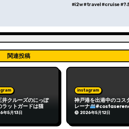
#i2w #travel #cruise #?⚓
関連投稿
agram
instagram
三井クルーズのにっぽ
神戸港を出港中のコス
のラットガードは猫な
レーナ
#costaseren
々なイラストがペイン
#cruiseship #kobe
26年5月13日
2026年5月12日
れていてユーモアがあ
#cruiselover #
したねラットガードも